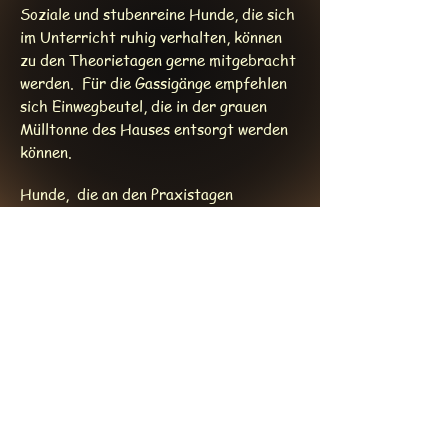
Soziale und stubenreine Hunde, die sich
im Unterricht ruhig verhalten, können
zu den Theorietagen gerne mitgebracht
werden. Für die Gassigänge empfehlen
sich Einwegbeutel, die in der grauen
Mülltonne des Hauses entsorgt werden
können.
Hunde, die an den Praxistagen
mitgebracht werden, müssen je nach
Pferdebetrieb, unter Umständen an die
Leine (Anhängerkupplung), während die
Teilnehmer an den Pferden ausgebildet
werden.
© 2026 Annelie Michels
Impressum
AGB
Datenschutz