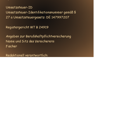
Umsatzsteuer-ID
Umsatzsteuer-Identifikationsnummer gemäß §
27 a Umsatzsteuergesetz: DE 147997207
Registergericht MT B 24919
Angaben zur Berufshaftpflichtversicherung
Name und Sitz des Versicherers:
Fischer
Redaktionell verantwortlich:
Annelie Michels
Verbraucherstreitbeilegung/Universalschlichtu
ngsstelle
Wir sind nicht bereit oder verpflichtet, an
Streitbeilegungsverfahren vor einer
Verbraucherschlichtungsstelle teilzunehmen.
Quelle:
https://www.e-recht24.de
© 2026 Annelie Michels
Impressum
AGB
Datenschutz