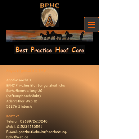
Angaben gemäß § 5 TMG
Annelie Michels
BPHC Privatinstitut für ganzheitliche
Barhufbearbeitung UG
(haftungsbeschränkt)
Adenrother Weg 12
56276 Stebach
Kontakt
Telefon: 02689/2613240
Mobil:
015234230591
E-Mail: ganzheitliche-hufbearbeitung-
bphc@web.de