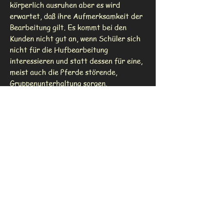
körperlich ausruhen aber es wird
erwartet, daß ihre Aufmerksamkeit der
Bearbeitung gilt. Es kommt bei den
Kunden nicht gut an, wenn Schüler sich
nicht für die Hufbearbeitung
interessieren und statt dessen für eine,
meist auch die Pferde störende,
Gruppenunterhaltung sorgen.
Die Praxistage werden ca. einen Monat
vorher (incl. der Anzahl der von den
Schülern zu bearbeitenden Pferden)
bekanntgegeben und können in
Absprache individuell gebucht werden.
Politisch bedingte Maßnahmen können
eine kurzfristigere Terminplanung und
allgemeine Planänderungen bedingen.
Ebenso könnte die Anzahl der
mitfahrenden Schüler eingeschränkt