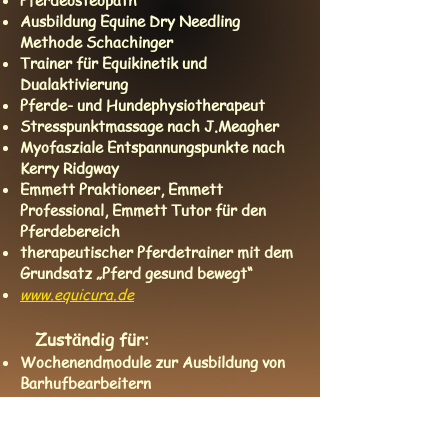
Pferdeosteopath
Ausbildung Equine Dry Needling
Methode Schachinger
Trainer für Equikinetik und
Dualaktivierung
Pferde- und Hundephysiotherapeut
Stresspunktmassage nach J.Meagher
Myofasziale Entspannungspunkte nach
Kerry Ridgway
Emmett Praktioneer, Emmett
Professional, Emmett Tutor für den
Pferdebereich
therapeutischer Pferdetrainer mit dem
Grundsatz „Pferd gesund bewegt“
www.equicura.de
Zuständig für:
Wochenendmodule zur Ausbildung von
Barhufbearbeitern
Fortbildung von Hufbearbeitern und
Therapeuten rund um's Pferd