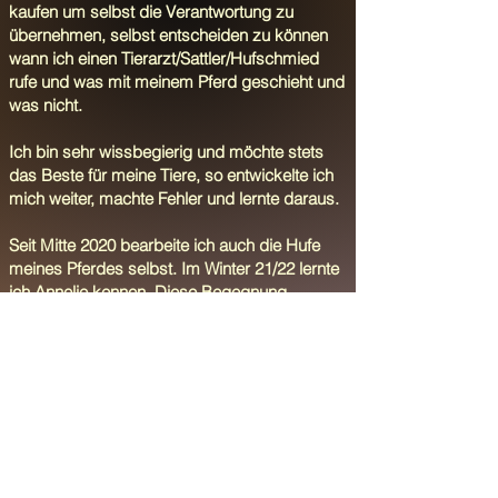
kaufen um selbst die Verantwortung zu
übernehmen, selbst entscheiden zu können
wann ich einen Tierarzt/Sattler/Hufschmied
rufe und was mit meinem Pferd geschieht und
was nicht.
Ich bin sehr wissbegierig und möchte stets
das Beste für meine Tiere, so entwickelte ich
mich weiter, machte Fehler und lernte daraus.
Seit Mitte 2020 bearbeite ich auch die Hufe
meines Pferdes selbst. Im Winter 21/22 lernte
ich Annelie kennen. Diese Begegnung
veränderte mein Leben.
Im März 2023 startete ich die Ausbildung bei
ihr mit erfolgreicher Abschlussprüfung im
Frühjahr 2024.
Zur Zeit arbeite ich Teilzeit als Hufbearbeiterin
und freue mich jeden Tag aufs Neue diesen
Weg gewählt zu haben.