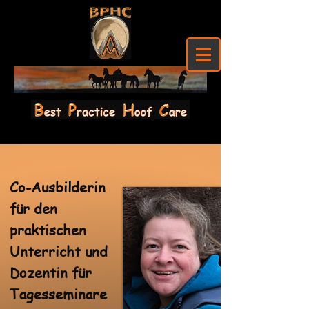
Co-Ausbilderin
für den
praktischen
Unterricht und
Dozentin für
Tagesseminare