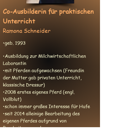
Co-Ausbilderin für praktischen
Unterricht
Ramona Schneider
•geb. 1993
•Ausbildung zur Milchwirtschaftlichen
Laborantin
•mit Pferden aufgewachsen (Freundin
der Mutter gab privaten Unterricht,
klassische Dressur)
•2008 erstes eigenes Pferd (engl.
Vollblut)
•schon immer großes Interesse für Hufe
•seit 2014 alleinige Bearbeitung des
eigenen Pferdes aufgrund von
Bearbeitermangel
•seit 2014 eigener Offen-/Aktivstall