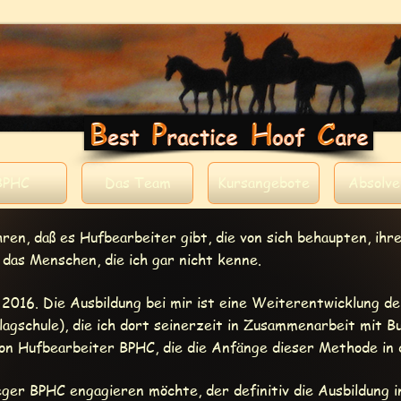
BPHC
Das Team
Kursangebote
Absolv
n, daß es Hufbearbeiter gibt, die von sich behaupten, ihre
d das Menschen, die ich gar nicht kenne.
 2016. Die Ausbildung bei mir ist eine Weiterentwicklung d
agschule), die ich dort seinerzeit in Zusammenarbeit mit B
chon Hufbearbeiter BPHC, die die Anfänge dieser Methode in
ger BPHC engagieren möchte, der definitiv die Ausbildung i