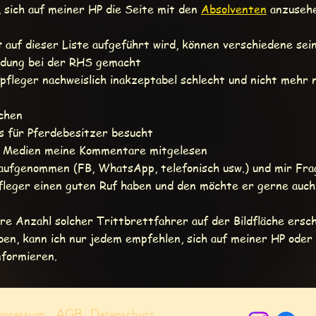
n, sich auf meiner HP die Seite mit den
Absolventen
anzuseh
t
auf dieser Liste aufgeführt wird, können verschiedene sein
ildung bei der RHS gemacht
fpfleger nachweislich inakzeptabel schlecht und nicht mehr
ochen
urs für Pferdebesitzer besucht
alen Medien meine Kommentare mitgelesen
 aufgenommen (FB, WhatsApp, telefonisch usw.) und mir Fra
fleger einen guten Ruf haben und den möchte er gerne auch
re Anzahl solcher Trittbrettfahrer auf der Bildfläche ersc
ben, kann ich nur jedem empfehlen, sich auf meiner HP oder 
nformieren.
mpressum
AGB
Datenschutz