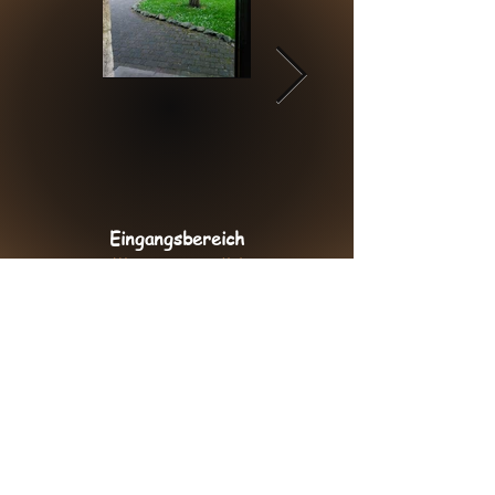
Eingangsbereich
Parkplätze
Wer zum ersten Mal
Geparkt werden kann
die Schule besucht,
auf dem eigenen
kann sie nicht
Grundstück.
verfehlen. Eine
japanische Zierkirsche
in voller Blüte.
© 2026 Annelie Michels
Impressum
AGB
Datenschutz